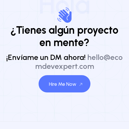
Hola
¿Tienes algún proyecto
en mente?
¡Envíame un DM ahora!
hello@eco
mdevexpert.com
Hire Me Now